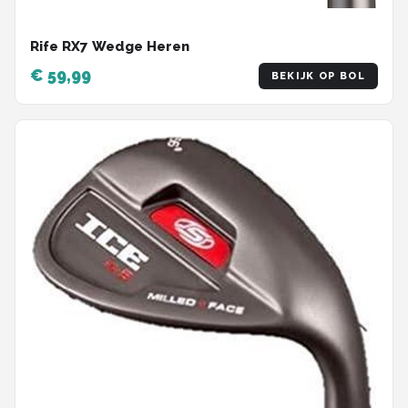
Rife RX7 Wedge Heren
€ 59,99
BEKIJK OP BOL