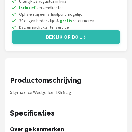
Uiterlijk 12 augustus in huis
Under Armour
Inclusief
verzendkosten
Ophalen bij een afhaalpunt mogelijk
Skymax
30 dagen bedenktijd &
gratis
retourneren
Dag en nacht klantenservice
Callaway
BEKIJK OP BOL
Wilson
FastFold
Alle merken →
Productomschrijving
Skymax Ice Wedge Ice- IX5 52 gr
Specificaties
Overige kenmerken