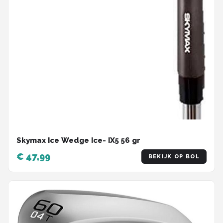
Skymax Ice Wedge Ice- IX5 56 gr
€ 47,99
BEKIJK OP BOL