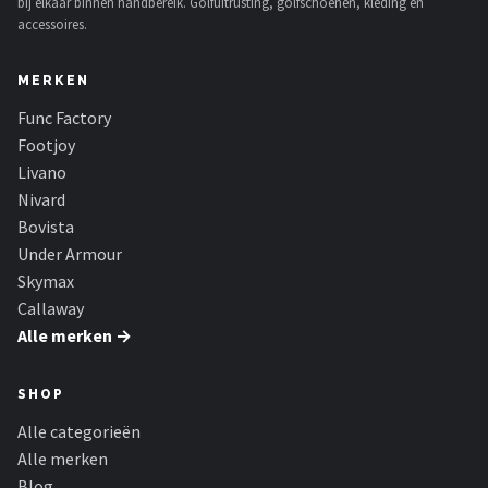
bij elkaar binnen handbereik. Golfuitrusting, golfschoenen, kleding en
accessoires.
MERKEN
Func Factory
Footjoy
Livano
Nivard
Bovista
Under Armour
Skymax
Callaway
Alle merken →
SHOP
Alle categorieën
Alle merken
Blog