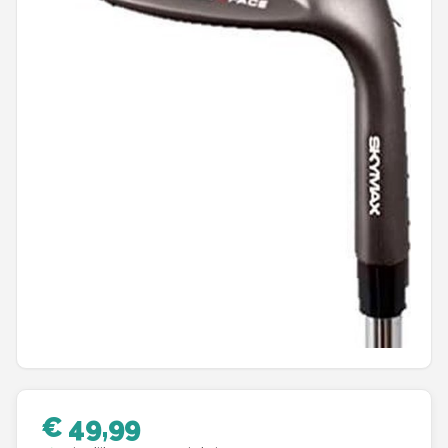
Putters
Golfschoenen
Shop
POPULAIRE MERKEN
Func Factory
Footjoy
Livano
Nivard
Bovista
€ 49,99