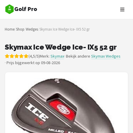
Golf Pro
Zoeken
Home
/
Shop
/
Wedges
/
Skymax Ice Wedge Ice- IX5 52 gr
NAVIGATIE
Shop
Skymax Ice Wedge Ice- IX5 52 gr
(4,5/5)
Merk:
Skymax
· Bekijk andere
Skymax Wedges
Merken
·
Prijs bijgewerkt op 09-08-2026
Blog
Golfers
Toernooien
Golfsets
Drivers