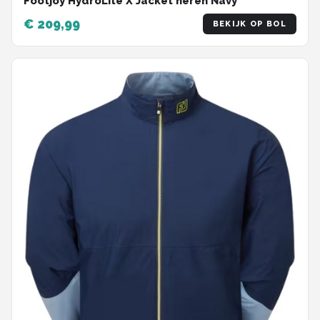
Footjoy HydroLite X Jacket heren Navy
€ 209,99
BEKIJK OP BOL