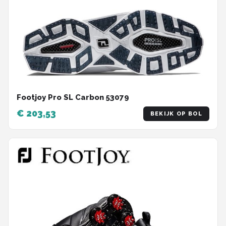
Footjoy Pro SL Carbon 53079
€ 203,53
BEKIJK OP BOL