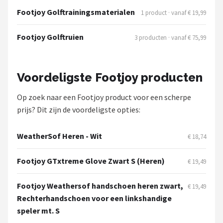
Footjoy Golftrainingsmaterialen
1 product · vanaf € 19,99
Footjoy Golftruien
3 producten · vanaf € 75,99
Voordeligste Footjoy producten
Op zoek naar een Footjoy product voor een scherpe
prijs? Dit zijn de voordeligste opties:
WeatherSof Heren - Wit
€ 18,74
Footjoy GTxtreme Glove Zwart S (Heren)
€ 19,49
Footjoy Weathersof handschoen heren zwart,
€ 19,49
Rechterhandschoen voor een linkshandige
speler mt. S