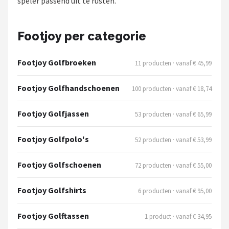
speler passend uit te rusten.
Under Armour
Skymax
Footjoy per categorie
Callaway
Footjoy Golfbroeken
11 producten · vanaf € 45,99
Wilson
Footjoy Golfhandschoenen
100 producten · vanaf € 18,74
FastFold
Footjoy Golfjassen
53 producten · vanaf € 65,99
Alle merken →
Footjoy Golfpolo's
52 producten · vanaf € 53,99
Footjoy Golfschoenen
72 producten · vanaf € 55,00
Footjoy Golfshirts
6 producten · vanaf € 95,00
Footjoy Golftassen
1 product · vanaf € 34,95