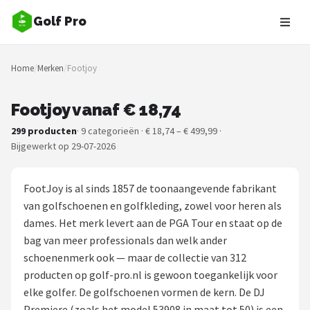
Golf Pro
Zoeken
Home
/
Merken
/
Footjoy
NAVIGATIE
Shop
Footjoy vanaf € 18,74
299 producten
· 9 categorieën · € 18,74 – € 499,99 ·
Merken
Bijgewerkt op 29-07-2026
Blog
FootJoy is al sinds 1857 de toonaangevende fabrikant
Golfers
van golfschoenen en golfkleding, zowel voor heren als
dames. Het merk levert aan de PGA Tour en staat op de
Toernooien
bag van meer professionals dan welk ander
schoenenmerk ook — maar de collectie van 312
Golfsets
producten op golf-pro.nl is gewoon toegankelijk voor
elke golfer. De golfschoenen vormen de kern. De DJ
Drivers
Premiere (zoals het model 53908 in maat tot 50) is een