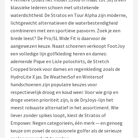
klassieke lederen schoen met uitstekende
Putters
waterdichtheid. De Stratos en Tour Alpha zijn moderne,
lichtgewicht alternatieven die waterbestendigheid
Golfschoenen
combineren met een sportieve pasvorm. Zoek je een
brede leest? De Pro/SL Wide Fit is daarvoor de
Shop
aangewezen keuze. Naast schoenen verkoopt FootJoy
POPULAIRE MERKEN
een volledige lijn golfkleding heren en dames:
ademende Pique en Lisle poloshirts, de Stretch
Func Factory
Cropped broek voor dames en regenkleding zoals de
HydroLite X jas. De WeatherSof en Wintersof
Footjoy
handschoenen zijn populaire keuzes voor
respectievelijk droog en koud weer. Voor wie grip en
Livano
droge voeten prioriteit zijn, is de DryJoys-lijn het
meest robuuste alternatief in het assortiment. Wie
Nivard
liever zonder spikes loopt, kiest de Stratos of
Empower. Negen categorieën, één merk — en genoeg
Bovista
keuze om zowel de occasionele golfer als de serieuze