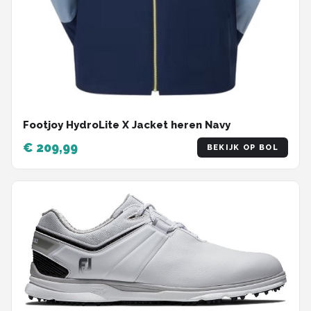
Footjoy HydroLite X Jacket heren Navy
€ 209,99
BEKIJK OP BOL