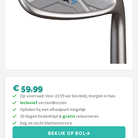
Putters
Golfschoenen
Shop
POPULAIRE MERKEN
Func Factory
Footjoy
€ 59,99
Livano
Op voorraad. Voor 23:59 uur besteld, morgen in huis
Inclusief
verzendkosten
Ophalen bij een afhaalpunt mogelijk
Nivard
30 dagen bedenktijd &
gratis
retourneren
Dag en nacht klantenservice
Bovista
BEKIJK OP BOL