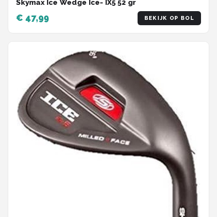
Skymax Ice Wedge Ice- IX5 52 gr
€ 47,99
BEKIJK OP BOL