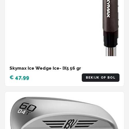
Skymax Ice Wedge Ice- IX5 56 gr
€ 47,99
BEKIJK OP BOL