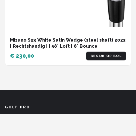
Mizuno S23 White Satin Wedge (steel shaft) 2023
| Rechtshandig | | 58° Loft | 8° Bounce
€ 230,00
BEKIJK OP BOL
GOLF PRO
De beste golfaanbiedingen van topmerken zoals Spalding, Wilson en Skymax
bij elkaar binnen handbereik. Golfuitrusting, golfschoenen, kleding en
accessoires.