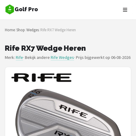
Golf Pro
Zoeken
Home
/
Shop
/
Wedges
/
Rife RX7 Wedge Heren
NAVIGATIE
Shop
Rife RX7 Wedge Heren
Merk:
Rife
· Bekijk andere
Rife Wedges
·
Prijs bijgewerkt op 06-08-2026
Merken
Blog
Golfers
Toernooien
Golfsets
Drivers