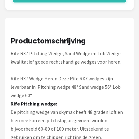
Under Armour
Skymax
Callaway
Productomschrijving
Wilson
Rife RX7 Pitching Wedge, Sand Wedge en Lob Wedge
kwalitatief goede rechtshandige wedges voor heren.
FastFold
Alle merken →
Rife RX7 Wedge Heren Deze Rife RX7 wedges zijn
leverbaar in: Pitching wedge 48° Sand wedge 56° Lob
wedge 60°
Rife Pitching wedge:
De pitching wedge van skymax heeft 48 graden loft en
hiermee kan een pitchslag uitgevoerd worden
bijvoorbeeld 60-80 of 100 meter. Uitstekend te
gebruiken om te chippen richting de green.