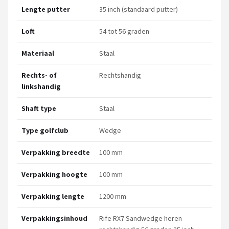
Lengte putter
35 inch (standaard putter)
Loft
54 tot 56 graden
Materiaal
Staal
Rechts- of
Rechtshandig
linkshandig
Shaft type
Staal
Type golfclub
Wedge
Verpakking breedte
100 mm
Verpakking hoogte
100 mm
Verpakking lengte
1200 mm
Verpakkingsinhoud
Rife RX7 Sandwedge heren