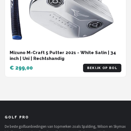
Mizuno M-Craft 5 Putter 2021 - White Satin | 34
inch | Uni | Rechtshandig
€ 299,00
BEKIJK OP BOL
GOLF PRO
De beste golfaanbiedingen van topmerken zoals Spalding, Wilson en Skymax