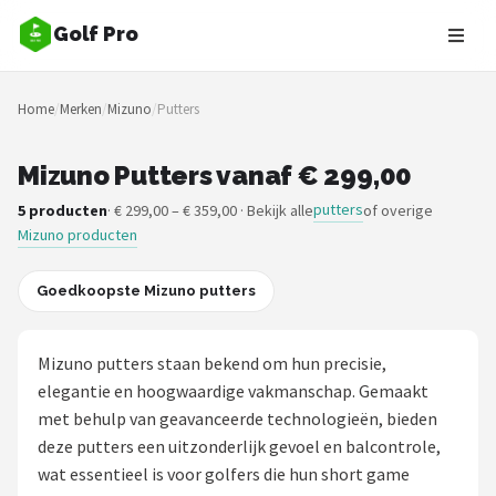
Golf Pro
Zoeken
Home
/
Merken
/
Mizuno
/
Putters
NAVIGATIE
Shop
Mizuno Putters vanaf € 299,00
putters
5 producten
· € 299,00 – € 359,00 · Bekijk alle
of overige
Merken
Mizuno producten
Blog
Goedkoopste Mizuno putters
Golfers
Mizuno putters staan bekend om hun precisie,
Toernooien
elegantie en hoogwaardige vakmanschap. Gemaakt
met behulp van geavanceerde technologieën, bieden
Golfsets
deze putters een uitzonderlijk gevoel en balcontrole,
wat essentieel is voor golfers die hun short game
Drivers