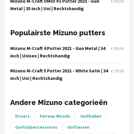
Mizuno M-Craft OMOI #1 Putter 2023 - Gun
€ 359,00
Under Armour
Metal | 35 inch | Uni | Rechtshandig
Skymax
Populairste Mizuno putters
Callaway
Wilson
Mizuno M-Craft 4 Putter 2021 - Gun Metal | 34
€ 299,00
inch | Unisex | Rechtshandig
FastFold
Mizuno M-Craft 5 Putter 2021 - White Satin | 34
€ 299,00
Alle merken →
inch | Uni | Rechtshandig
Andere Mizuno categorieën
Drivers
Fairway Woods
Golfballen
Golfclubaccessoires
Golftassen