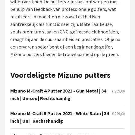
willen verfijnen. De putters zijn vaak ontworpen met
behulp van feedback van professionele golfers, wat
Putters
resulteert in modellen die zowel esthetisch
aantrekkelijk als functioneel zijn. Materiaalkeuze,
Golfschoenen
zoals premium staal en CNC-gefreesde clubhoofden,
draagt bij aan de duurzaamheid en prestaties. Of je nu
Shop
een ervaren speler bent of een beginnende golfer,
POPULAIRE MERKEN
Mizuno putters bieden betrouwbaarheid op de green.
Func Factory
Voordeligste Mizuno putters
Footjoy
Mizuno M-Craft 4 Putter 2021 - Gun Metal | 34
€ 299,00
Livano
inch | Unisex | Rechtshandig
Nivard
Mizuno M-Craft 5 Putter 2021 - White Satin | 34
€ 299,00
inch | Uni | Rechtshandig
Bovista