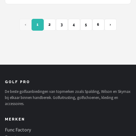
‹
1
2
3
4
5
6
›
GOLF PRO
De beste golfaanbiedingen van topmerken zoals Spalding, Wilson en Skymax
bij elkaar binnen handbereik. Golfuitrusting, golfschoenen, kleding en
accessoires.
MERKEN
Func Factory