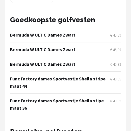
Under Armour
Skymax
Goedkoopste golfvesten
Callaway
Bermuda W ULT C Dames Zwart
€ 45,99
Wilson
Bermuda W ULT C Dames Zwart
€ 45,99
FastFold
Bermuda W ULT C Dames Zwart
€ 45,99
Alle merken →
Func Factory dames Sportvestje Sheila stripe
€ 49,95
maat 44
Func Factory dames Sportvestje Sheila stipe
€ 49,95
maat 36