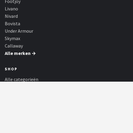
Footjoy
Livano
Nivard
Bovista
Under Armour
Skymax
Callaway
Alle merken →
SHOP
Alle categorieën
Alle merken
Blog
Partners
Golfers
Toernooien
PARTNERS