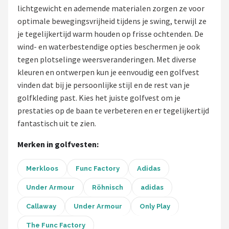
lichtgewicht en ademende materialen zorgen ze voor
Putters
optimale bewegingsvrijheid tijdens je swing, terwijl ze
je tegelijkertijd warm houden op frisse ochtenden. De
Golfschoenen
wind- en waterbestendige opties beschermen je ook
tegen plotselinge weersveranderingen. Met diverse
Shop
kleuren en ontwerpen kun je eenvoudig een golfvest
vinden dat bij je persoonlijke stijl en de rest van je
POPULAIRE MERKEN
golfkleding past. Kies het juiste golfvest om je
Func Factory
prestaties op de baan te verbeteren en er tegelijkertijd
fantastisch uit te zien.
Footjoy
Merken in golfvesten:
Livano
Merkloos
Func Factory
Adidas
Nivard
Under Armour
Röhnisch
adidas
Bovista
Callaway
Under Armour
Only Play
The Func Factory