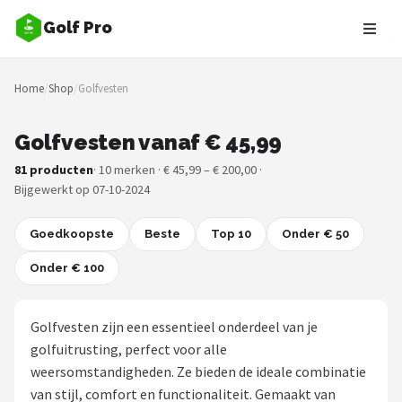
Golf Pro
Zoeken
Home
/
Shop
/
Golfvesten
NAVIGATIE
Shop
Golfvesten vanaf € 45,99
81 producten
· 10 merken · € 45,99 – € 200,00 ·
Merken
Bijgewerkt op 07-10-2024
Blog
Goedkoopste
Beste
Top 10
Onder € 50
Golfers
Onder € 100
Toernooien
Golfvesten zijn een essentieel onderdeel van je
Golfsets
golfuitrusting, perfect voor alle
weersomstandigheden. Ze bieden de ideale combinatie
Drivers
van stijl, comfort en functionaliteit. Gemaakt van