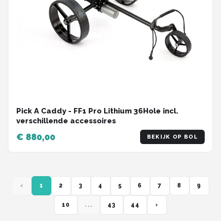
Pick A Caddy - FF1 Pro Lithium 36Hole incl.
verschillende accessoires
€ 880,00
BEKIJK OP BOL
‹
1
2
3
4
5
6
7
8
9
10
...
43
44
›