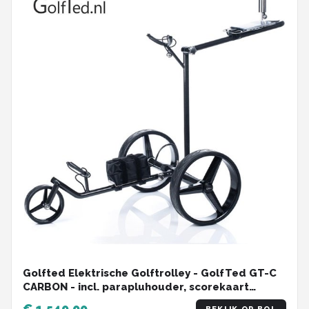
Golfted Elektrische Golftrolley - GolfTed GT-C
CARBON - incl. parapluhouder, scorekaart
houder, flessenhouder, RVS drinkfles zwart en
€ 1.549,00