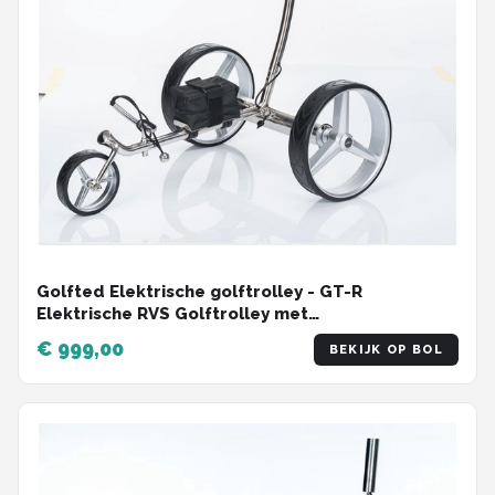
Golfted Elektrische golftrolley - GT-R
Elektrische RVS Golftrolley met
AFSTANDBEDIENING inclusief 10 accessoires
€ 999,00
BEKIJK OP BOL
(demontabel)