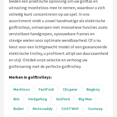
bieden een praktische oplossing om uw golftas en
uitrusting moeiteloos mee te nemen, waardoor u zich
Putters
volledig kunt concentreren op uw spel. In ons
assortiment vindt u zowel handmatige als elektrische
Golfschoenen
golftrolleys, ontworpen met innovatieve functies zoals
verstelbare handgrepen, opvouwbare frames en
Shop
stevige wielen voor optimale wendbaarheid. Of u nu
POPULAIRE MERKEN
kiest voor een lichtgewicht model of een geavanceerde
elektrische trolley, u profiteert altijd van duurzaamheid
Func Factory
en stijl. Ontdek onze selectie en verhoog uw
golfervaring met de perfecte golftrolley.
Footjoy
Merken in golftrolleys:
Livano
Merkloos
FastFold
Clicgear
Bagboy
Nivard
BIG
Hedgehog
Golfted
Big Max
Bovista
Bullet
Motocaddy
COSTWAY
Costway