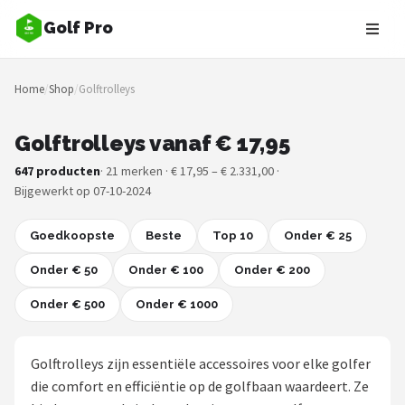
Golf Pro
Zoeken
Home
/
Shop
/
Golftrolleys
NAVIGATIE
Shop
Golftrolleys vanaf € 17,95
647 producten
· 21 merken · € 17,95 – € 2.331,00 ·
Merken
Bijgewerkt op 07-10-2024
Blog
Goedkoopste
Beste
Top 10
Onder € 25
Golfers
Onder € 50
Onder € 100
Onder € 200
Onder € 500
Toernooien
Onder € 1000
Golfsets
Golftrolleys zijn essentiële accessoires voor elke golfer
die comfort en efficiëntie op de golfbaan waardeert. Ze
Drivers