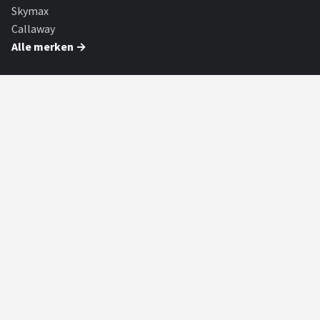
Skymax
Callaway
Alle merken →
SHOP
Alle categorieën
Alle merken
Blog
Partners
Golfers
Toernooien
PARTNERS
Biljart Totaal
Biljart Totaal is dé online shop voor al uw biljartartikelen. Voor
beginners & professiona...
Bicycle Mania
Fiets kopen? Of je nu een e-bike, racefiets, mountainbike of stadsfiets