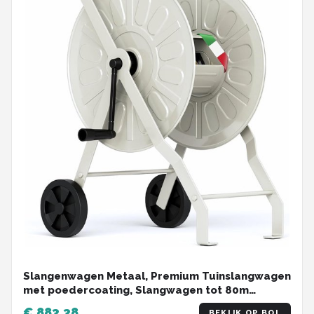
Slangenwagen Metaal, Premium Tuinslangwagen
met poedercoating, Slangwagen tot 80m
capaciteit, Slangtrommel gemaakt in Italië,
€ 883,38
BEKIJK OP BOL