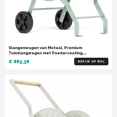
Slangenwagen van Metaal, Premium
Tuinslangwagen met Poedercoating,
Slangenwagen met een Capaciteit tot 80m,
€ 883,38
BEKIJK OP BOL
Slanghaspel Gemaakt in Italië, Groen