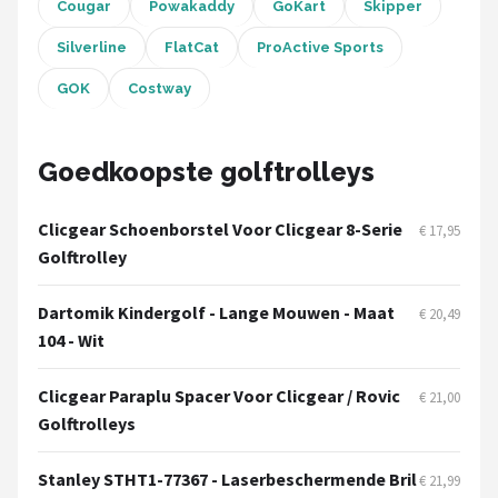
Under Armour
Cougar
Powakaddy
GoKart
Skipper
Silverline
FlatCat
ProActive Sports
Skymax
GOK
Costway
Callaway
Goedkoopste golftrolleys
Wilson
FastFold
Clicgear Schoenborstel Voor Clicgear 8-Serie
€ 17,95
Golftrolley
Alle merken →
Dartomik Kindergolf - Lange Mouwen - Maat
€ 20,49
104 - Wit
Clicgear Paraplu Spacer Voor Clicgear / Rovic
€ 21,00
Golftrolleys
Stanley STHT1-77367 - Laserbeschermende Bril
€ 21,99