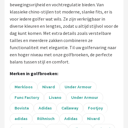
bewegingsvrijheid en vochtregulatie bieden. Van
Putters
klassieke chino-stijlen tot moderne, slanke fits, er is
voor iedere golfer wat wils. Ze zijn verkrijgbaar in
Golfschoenen
diverse kleuren en lengtes, zodat u altijd stijlvol voor de
dag kunt komen. Met extra details zoals verstelbare
Shop
tailles en meerdere zakken combineren ze
functionaliteit met elegantie. Til uw golfervaring naar
POPULAIRE MERKEN
een hoger niveau met onze golfbroeken, de perfecte
Func Factory
balans tussen stijl en comfort.
Merken in golfbroeken:
Footjoy
Merkloos
Nivard
Under Armour
Livano
Func Factory
Livano
Under Armour
Nivard
Bovista
Adidas
Callaway
Footjoy
Bovista
adidas
Röhnisch
Adidas
Nivard