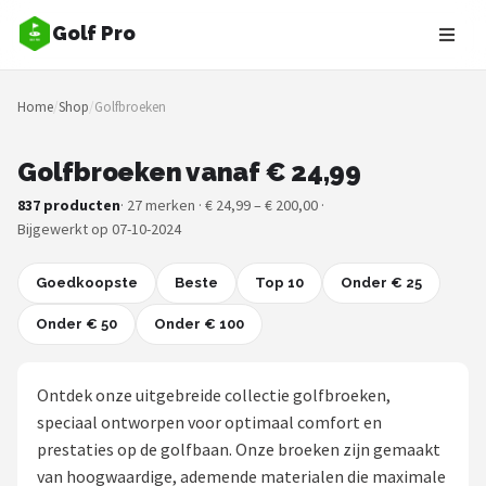
Golf Pro
Zoeken
Home
/
Shop
/
Golfbroeken
NAVIGATIE
Shop
Golfbroeken vanaf € 24,99
837 producten
· 27 merken · € 24,99 – € 200,00 ·
Merken
Bijgewerkt op 07-10-2024
Blog
Goedkoopste
Beste
Top 10
Onder € 25
Golfers
Onder € 50
Onder € 100
Toernooien
Ontdek onze uitgebreide collectie golfbroeken,
Golfsets
speciaal ontworpen voor optimaal comfort en
prestaties op de golfbaan. Onze broeken zijn gemaakt
Drivers
van hoogwaardige, ademende materialen die maximale