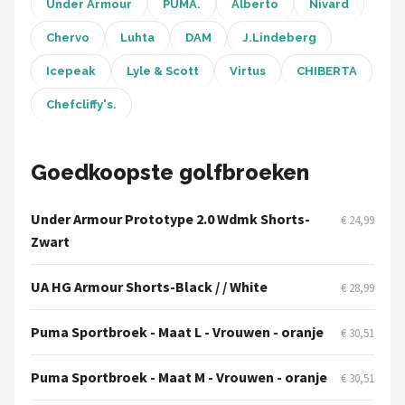
Under Armour
Under Armour
PUMA.
Alberto
Nivard
Chervo
Luhta
DAM
J.Lindeberg
Skymax
Icepeak
Lyle & Scott
Virtus
CHIBERTA
Callaway
Chefcliffy's.
Wilson
Goedkoopste golfbroeken
FastFold
Under Armour Prototype 2.0 Wdmk Shorts-
€ 24,99
Alle merken →
Zwart
UA HG Armour Shorts-Black / / White
€ 28,99
Puma Sportbroek - Maat L - Vrouwen - oranje
€ 30,51
Puma Sportbroek - Maat M - Vrouwen - oranje
€ 30,51