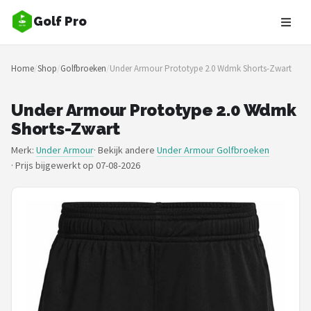
Golf Pro
Zoeken
Home
/
Shop
/
Golfbroeken
/
Under Armour Prototype 2.0 Wdmk Shorts-Zwart
NAVIGATIE
Shop
Under Armour Prototype 2.0 Wdmk
Shorts-Zwart
Merken
Merk:
Under Armour
· Bekijk andere
Under Armour Golfbroeken
·
Prijs bijgewerkt op 07-08-2026
Blog
Golfers
Toernooien
Golfsets
Drivers