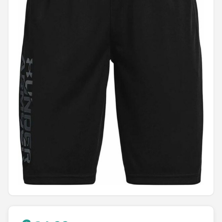
Putters
Golfschoenen
Shop
POPULAIRE MERKEN
Func Factory
Footjoy
Livano
Nivard
Bovista