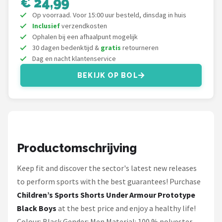
€ 24,99
Under Armour
Op voorraad. Voor 15:00 uur besteld, dinsdag in huis
Inclusief
verzendkosten
Skymax
Ophalen bij een afhaalpunt mogelijk
30 dagen bedenktijd &
gratis
retourneren
Callaway
Dag en nacht klantenservice
Wilson
BEKIJK OP BOL
FastFold
Alle merken →
Productomschrijving
Keep fit and discover the sector's latest new releases
to perform sports with the best guarantees! Purchase
Children’s Sports Shorts Under Armour Prototype
Black Boys
at the best price and enjoy a healthy life!
Colour: Black Gender: Men Material: 100 % polyester