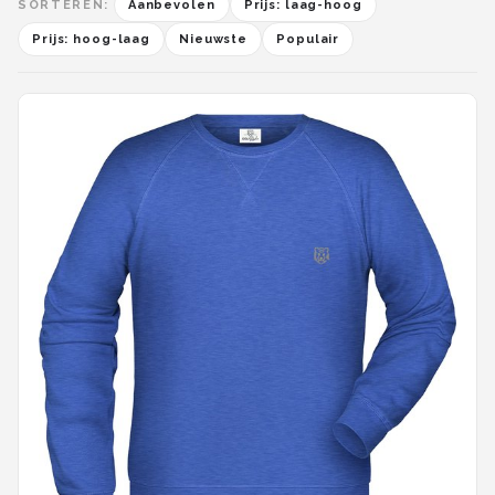
SORTEREN:
Aanbevolen
Prijs: laag-hoog
Prijs: hoog-laag
Nieuwste
Populair