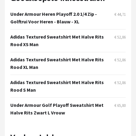
Putters
Under Armour Heren Playoff 2.0 1/4 Zip -
€ 44,71
Golftrui Voor Heren - Blauw - XL
Golfschoenen
Adidas Textured Sweatshirt Met Halve Rits
€ 52,86
Shop
Rood XS Man
POPULAIRE MERKEN
Adidas Textured Sweatshirt Met Halve Rits
€ 52,86
Func Factory
Rood XL Man
Footjoy
Adidas Textured Sweatshirt Met Halve Rits
€ 52,86
Rood S Man
Livano
Under Armour Golf Playoff Sweatshirt Met
€ 65,80
Nivard
Halve Rits Zwart L Vrouw
Bovista