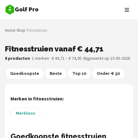
Golf Pro
Zoeken
Home
/
Shop
/
Fitnesstruien
NAVIGATIE
Shop
Fitnesstruien vanaf € 44,71
8 producten
· 1 merken · € 44,71 – € 74,95 ·
Bijgewerkt op 15-05-2026
Merken
Goedkoopste
Blog
Beste
Top 10
Onder € 50
Golfers
Merken in fitnesstruien:
Toernooien
Merkloos
Golfsets
Drivers
Goedkoopste fitnesstruien