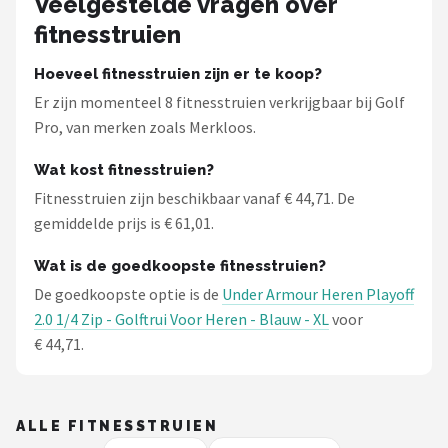
Veelgestelde vragen over
Under Armour
fitnesstruien
Skymax
Hoeveel fitnesstruien zijn er te koop?
Er zijn momenteel 8 fitnesstruien verkrijgbaar bij Golf
Callaway
Pro, van merken zoals Merkloos.
Wilson
Wat kost fitnesstruien?
Fitnesstruien zijn beschikbaar vanaf € 44,71. De
FastFold
gemiddelde prijs is € 61,01.
Alle merken →
Wat is de goedkoopste fitnesstruien?
De goedkoopste optie is de
Under Armour Heren Playoff
2.0 1/4 Zip - Golftrui Voor Heren - Blauw - XL
voor
€ 44,71.
ALLE FITNESSTRUIEN