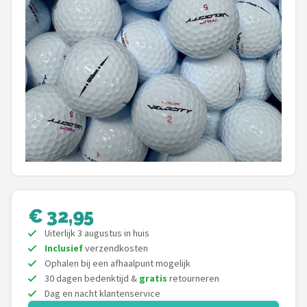
Putters
Golfschoenen
Shop
POPULAIRE MERKEN
Func Factory
Footjoy
Livano
€ 32,95
Uiterlijk 3 augustus in huis
Nivard
Inclusief
verzendkosten
Ophalen bij een afhaalpunt mogelijk
Bovista
30 dagen bedenktijd &
gratis
retourneren
Dag en nacht klantenservice