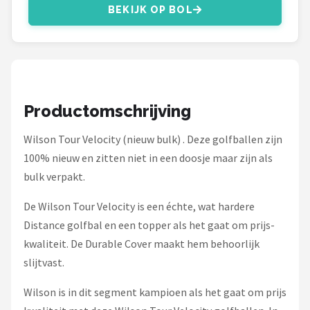
Under Armour
BEKIJK OP BOL
Skymax
Callaway
Wilson
Productomschrijving
Wilson Tour Velocity (nieuw bulk) . Deze golfballen zijn
FastFold
100% nieuw en zitten niet in een doosje maar zijn als
Alle merken →
bulk verpakt.
De Wilson Tour Velocity is een échte, wat hardere
Distance golfbal en een topper als het gaat om prijs-
kwaliteit. De Durable Cover maakt hem behoorlijk
slijtvast.
Wilson is in dit segment kampioen als het gaat om prijs