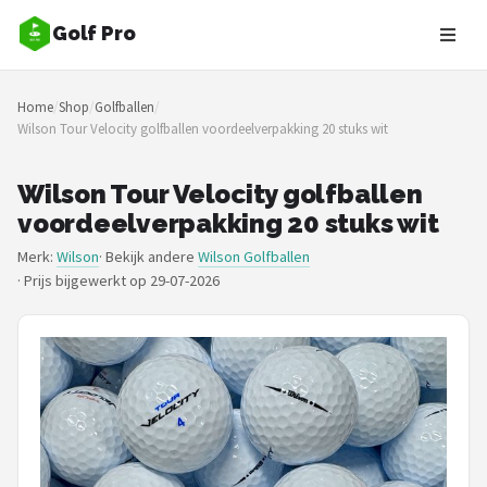
Golf Pro
Zoeken
Home
/
Shop
/
Golfballen
/
NAVIGATIE
Wilson Tour Velocity golfballen voordeelverpakking 20 stuks wit
Shop
Wilson Tour Velocity golfballen
Merken
voordeelverpakking 20 stuks wit
Merk:
Wilson
· Bekijk andere
Wilson Golfballen
Blog
·
Prijs bijgewerkt op 29-07-2026
Golfers
Toernooien
Golfsets
Drivers