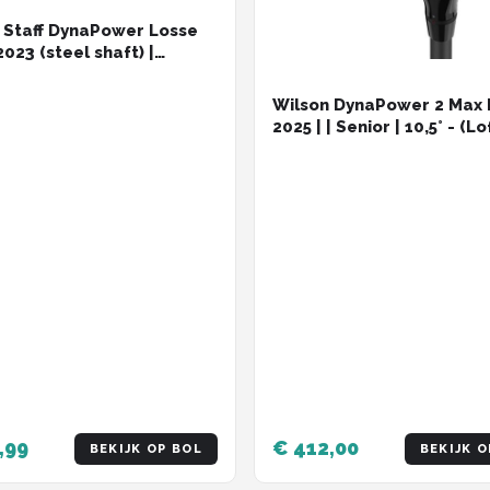
 Staff DynaPower Losse
2023 (steel shaft) |
handig | Shaft flex:
r, Club: Gap Wedge (GW)
Wilson DynaPower 2 Max 
shandig | | Shaft flex:
2025 | | Senior | 10,5° - (Lo
r, Club: Gap Wedge (GW)
instelbaar van 9,5° tot 12,5
,99
€ 412,00
BEKIJK OP BOL
BEKIJK O