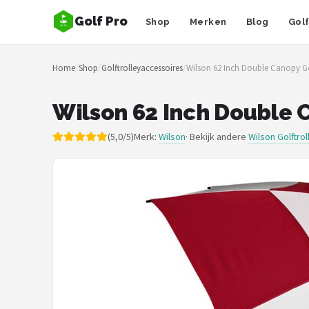
Golf Pro
Shop
Merken
Blog
Gol
Zoeken
Home
/
Shop
/
Golftrolleyaccessoires
/
Wilson 62 Inch Double Canopy G
NAVIGATIE
Shop
Wilson 62 Inch Double 
Merken
(5,0/5)
Merk:
Wilson
· Bekijk andere
Wilson Golftro
Blog
Golfers
Toernooien
Golfsets
Drivers