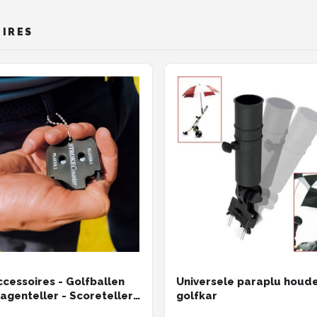
OIRES
ccessoires - Golfballen
Universele paraplu houd
lagenteller - Scoreteller
golfkar