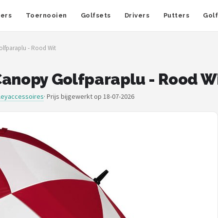
fers
Toernooien
Golfsets
Drivers
Putters
Gol
olfparaplu - Rood Wit
Canopy Golfparaplu - Rood W
lleyaccessoires
·
Prijs bijgewerkt op 18-07-2026