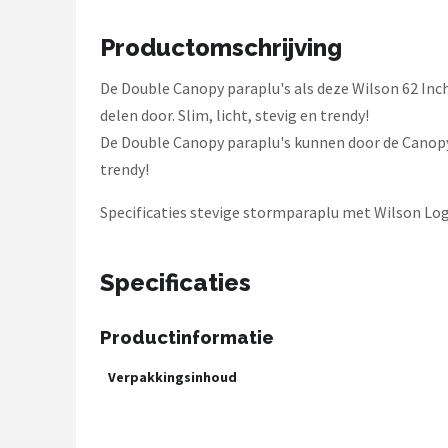
Under Armour
Productomschrijving
Skymax
De Double Canopy paraplu's als deze Wilson 62 Inc
Callaway
delen door. Slim, licht, stevig en trendy!
De Double Canopy paraplu's kunnen door de Canopy 
Wilson
trendy!
FastFold
Specificaties stevige stormparaplu met Wilson Lo
Alle merken →
Specificaties
Productinformatie
Verpakkingsinhoud