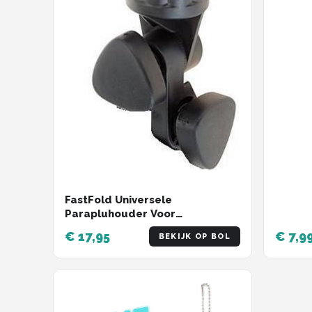
FastFold Universele
Parapluhouder Voor
Golftrolleys
€ 17,95
€ 7,9
BEKIJK OP BOL