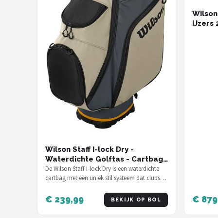
Wilson
IJzers 
Rechts
Regula
| Recht
Regula
Wilson Staff I-lock Dry -
Waterdichte Golftas - Cartbag
- Stille Golf Tas - Grijs Beige
De Wilson Staff I-lock Dry is een waterdichte
cartbag met een uniek stil systeem dat clubs
gescheiden houdt — ideaal voo…
€ 239,99
€ 879
BEKIJK OP BOL