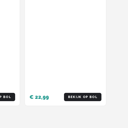
€ 22,99
P BOL
BEKIJK OP BOL