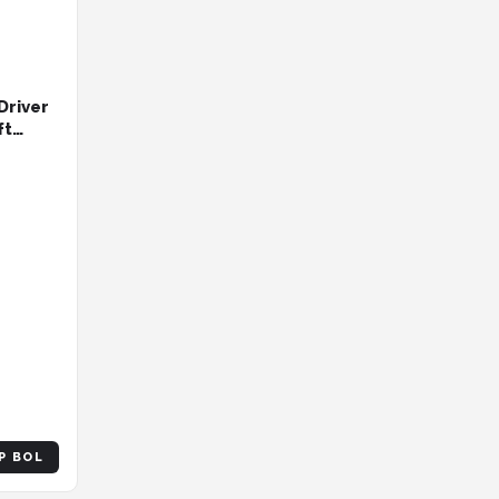
Driver
ft
°) |
P BOL