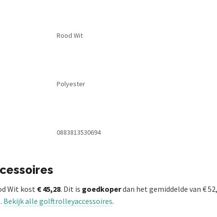
Rood Wit
Polyester
0883813530694
ccessoires
od Wit kost
€ 45,28
. Dit is
goedkoper
dan het gemiddelde van € 52,
9.
Bekijk alle golftrolleyaccessoires
.