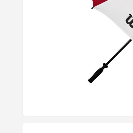
Putters
Golfschoenen
Shop
POPULAIRE MERKEN
Func Factory
Footjoy
Livano
Nivard
Bovista