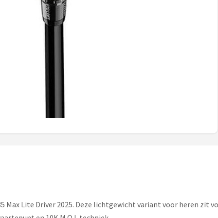
 Max Lite Driver 2025. Deze lichtgewicht variant voor heren zit vo
aartepunt en 10K M.O.I. techniek.