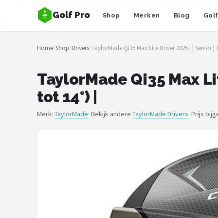
Golf Pro
Shop
Merken
Blog
Gol
Zoeken
Home
/
Shop
/
Drivers
/
TaylorMade Qi35 Max Lite Driver 2025 | | Senior | 12
NAVIGATIE
Shop
TaylorMade Qi35 Max Lite 
tot 14°) |
Merken
Merk:
TaylorMade
· Bekijk andere
TaylorMade Drivers
·
Prijs bij
Blog
Golfers
Toernooien
Golfsets
Drivers