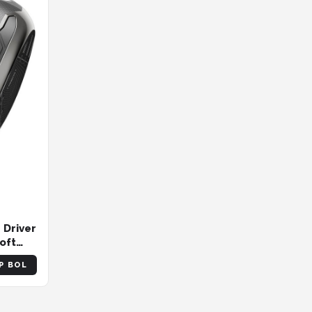
 Driver
Loft
°) |
P BOL