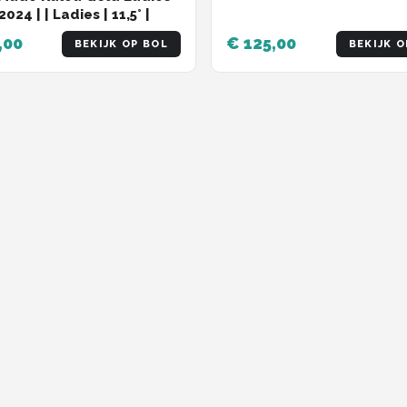
2024 | | Ladies | 11,5° |
,00
€ 125,00
BEKIJK OP BOL
BEKIJK O