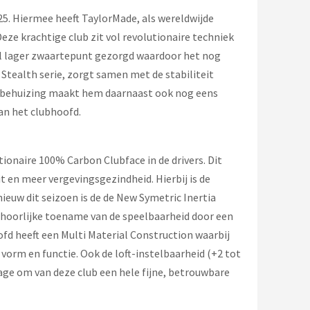
25. Hiermee heeft TaylorMade, als wereldwijde
Deze krachtige club zit vol revolutionaire techniek
eel lager zwaartepunt gezorgd waardoor het nog
 Stealth serie, zorgt samen met de stabiliteit
ze behuizing maakt hem daarnaast ook nog eens
an het clubhoofd.
ionaire 100% Carbon Clubface in de drivers. Dit
t en meer vergevingsgezindheid. Hierbij is de
 nieuw dit seizoen is de de New Symetric Inertia
 behoorlijke toename van de speelbaarheid door een
ofd heeft een Multi Material Construction waarbij
orm en functie. Ook de loft-instelbaarheid (+2 tot
age om van deze club een hele fijne, betrouwbare