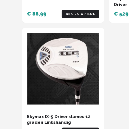
Driver 
€ 86,99
€ 529
BEKIJK OP BOL
Skymax IX-5 Driver dames 12
graden Linkshandig