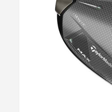
Putters
Golfschoenen
Shop
POPULAIRE MERKEN
Func Factory
Footjoy
Livano
Nivard
Bovista