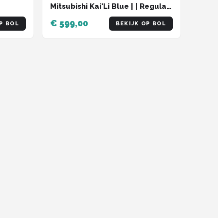
Mitsubishi Kai'Li Blue | | Regular
| 9,5° - (Loft instelbaar van 7,5°
€ 599,00
P BOL
BEKIJK OP BOL
tot 11,5°) |