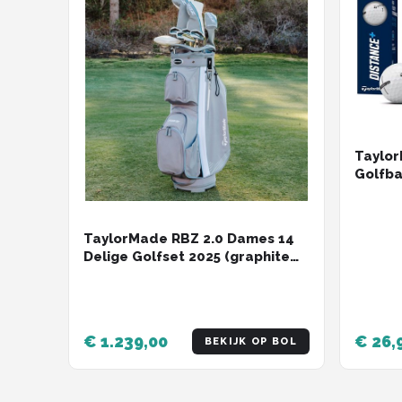
Taylor
Golfba
TaylorMade RBZ 2.0 Dames 14
Delige Golfset 2025 (graphite
shaft)
€ 1.239,00
€ 26,
BEKIJK OP BOL