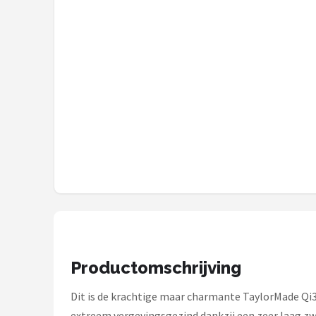
Under Armour
Skymax
Callaway
Wilson
FastFold
Alle merken →
Productomschrijving
Dit is de krachtige maar charmante TaylorMade Qi35
extreem vergevingsgezind dankzij een zeer laag zw