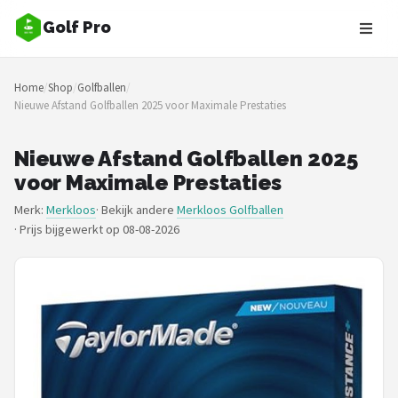
Golf Pro
Zoeken
Home
/
Shop
/
Golfballen
/
NAVIGATIE
Nieuwe Afstand Golfballen 2025 voor Maximale Prestaties
Shop
Nieuwe Afstand Golfballen 2025
Merken
voor Maximale Prestaties
Merk:
Merkloos
· Bekijk andere
Merkloos Golfballen
Blog
·
Prijs bijgewerkt op 08-08-2026
Golfers
Toernooien
Golfsets
Drivers