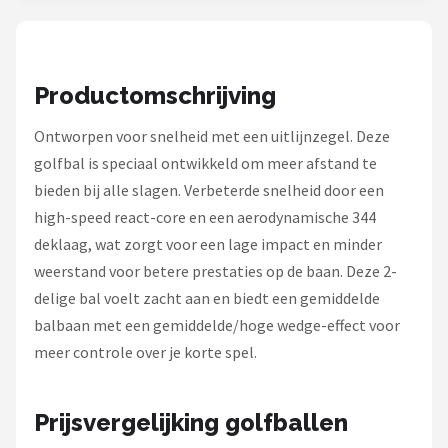
Under Armour
Skymax
Productomschrijving
Callaway
Ontworpen voor snelheid met een uitlijnzegel. Deze
Wilson
golfbal is speciaal ontwikkeld om meer afstand te
bieden bij alle slagen. Verbeterde snelheid door een
FastFold
high-speed react-core en een aerodynamische 344
deklaag, wat zorgt voor een lage impact en minder
Alle merken →
weerstand voor betere prestaties op de baan. Deze 2-
delige bal voelt zacht aan en biedt een gemiddelde
balbaan met een gemiddelde/hoge wedge-effect voor
meer controle over je korte spel.
Prijsvergelijking golfballen