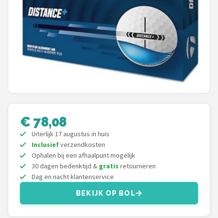
Putters
Golfschoenen
Shop
POPULAIRE MERKEN
Func Factory
€ 78,08
Footjoy
Uiterlijk 17 augustus in huis
Inclusief
verzendkosten
Livano
Ophalen bij een afhaalpunt mogelijk
30 dagen bedenktijd &
gratis
retourneren
Nivard
Dag en nacht klantenservice
BEKIJK OP BOL
Bovista