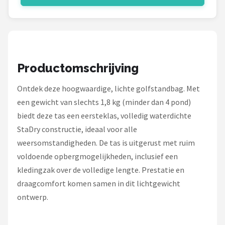
Under Armour
Skymax
Callaway
Productomschrijving
Wilson
Ontdek deze hoogwaardige, lichte golfstandbag. Met
een gewicht van slechts 1,8 kg (minder dan 4 pond)
FastFold
biedt deze tas een eersteklas, volledig waterdichte
Alle merken →
StaDry constructie, ideaal voor alle
weersomstandigheden. De tas is uitgerust met ruim
voldoende opbergmogelijkheden, inclusief een
kledingzak over de volledige lengte. Prestatie en
draagcomfort komen samen in dit lichtgewicht
ontwerp.