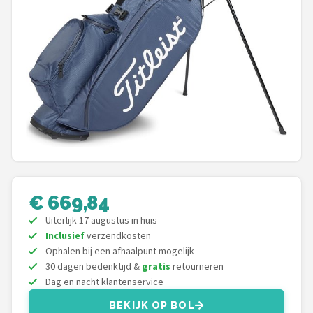
Putters
Golfschoenen
Shop
POPULAIRE MERKEN
Func Factory
Footjoy
€ 669,84
Livano
Uiterlijk 17 augustus in huis
Inclusief
verzendkosten
Nivard
Ophalen bij een afhaalpunt mogelijk
30 dagen bedenktijd &
gratis
retourneren
Dag en nacht klantenservice
Bovista
BEKIJK OP BOL