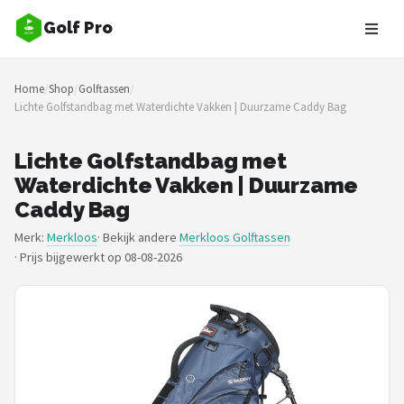
Golf Pro
Zoeken
Home
/
Shop
/
Golftassen
/
NAVIGATIE
Lichte Golfstandbag met Waterdichte Vakken | Duurzame Caddy Bag
Shop
Lichte Golfstandbag met
Merken
Waterdichte Vakken | Duurzame
Caddy Bag
Blog
Merk:
Merkloos
· Bekijk andere
Merkloos Golftassen
·
Prijs bijgewerkt op 08-08-2026
Golfers
Toernooien
Golfsets
Drivers