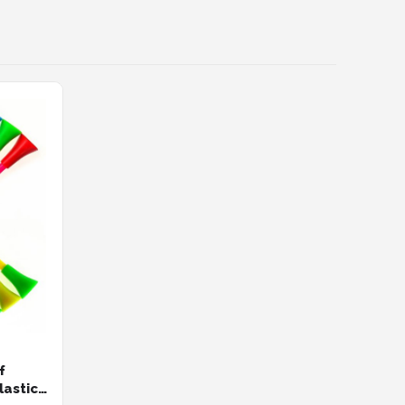
f
astic -