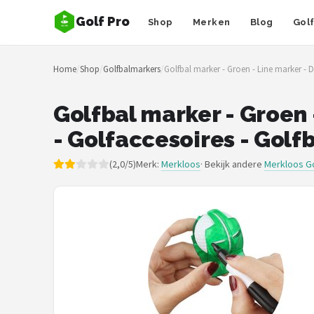
Golf Pro
Shop
Merken
Blog
Gol
Zoeken
Home
/
Shop
/
Golfbalmarkers
/
Golfbal marker - Groen - Line marker - 
NAVIGATIE
Shop
Golfbal marker - Groen 
- Golfaccesoires - Golf
Merken
(2,0/5)
Merk:
Merkloos
· Bekijk andere
Merkloos G
Blog
Golfers
Toernooien
Golfsets
Drivers