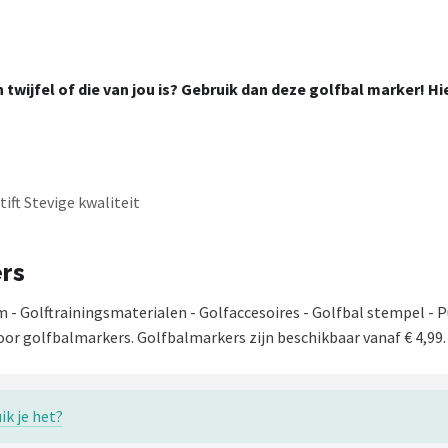
t en twijfel of die van jou is? Gebruik dan deze golfbal marker! H
ift Stevige kwaliteit
ers
m - Golftrainingsmaterialen - Golfaccesoires - Golfbal stempel -
oor golfbalmarkers. Golfbalmarkers zijn beschikbaar vanaf € 4,99
ik je het?