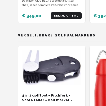
De Wilson Ultra HL 14-delige golfset (steel
shaft) is een complete startersset voor heren
van € 349,00 — inclusief stand…
€ 349,00
€ 392
BEKIJK OP BOL
VERGELIJKBARE GOLFBALMARKERS
4 in 1 golftool - Pitchfork -
Score teller - Ball marker -
Bortsel