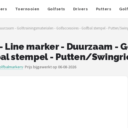
fers
Toernooien
Golfsets
Drivers
Putters
Gol
Duurzaam - Golftrainingsmaterialen - Golfaccesoires - Golfbal stempel - Putten/Swin
- Line marker - Duurzaam - 
bal stempel - Putten/Swingr
olfbalmarkers
·
Prijs bijgewerkt op 06-08-2026