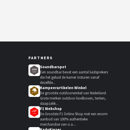
PARTNERS
Soundbarspot
Een soundbar bevat een aantal luidsprekers
die het geluid de kamer insturen vanaf
dezelfde...
Kampeerartikelen Winkel
De grootste outdoorwinkel van Nederland.
Grote merken outdoor koelboxen, tenten,
slaapzakk...
F1 Webshop
De Grootste F1 Online Shop met een enorm
aanbod van 100% authentieke
merchandise van o.a....
KadoKiezer