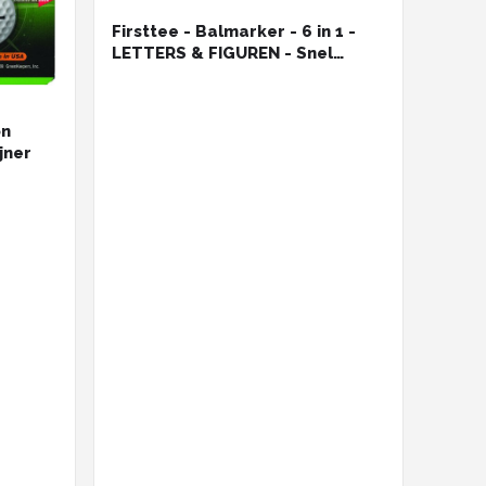
Firsttee - Balmarker - 6 in 1 -
LETTERS & FIGUREN - Snel
droog - Golf marker - Golfbal
marker - Golf markers - Golfbal
stempel - Markeringsset - Line
on
marker - Golf accessoires -
jner
Golftrainingsmateriaal - Golf
training - Golf sport - Cadeau -
Bal