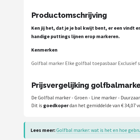
Under Armour
Productomschrijving
Skymax
Ken jij het, dat je je bal kwijt bent, er een vind
Callaway
handige puttings lijnen erop markeren.
Wilson
Kenmerken
Golfbal marker Elke golfbal toepasbaar Exclusief st
FastFold
Alle merken →
Prijsvergelijking golfbalmark
De Golfbal marker - Groen - Line marker - Duurzaa
Dit is
goedkoper
dan het gemiddelde van € 34,07 v
Lees meer:
Golfbal marker: wat is het en hoe gebru