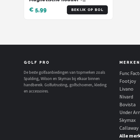
Bevestiging voor Pet - Putten &
€ 5,99
BEKIJK OP BOL
Putterslijn - Ball marker -
Greenmarker - Bal markeren -
Marker Golfbal - Golfbalmarker
- Golfballen - Golfaccesoires -
Golftrainingsmaterialen
GOLF PRO
MERKEN
De beste golfaanbiedingen van topmerken zoals
Func Fact
Spalding, Wilson en Skymax bij elkaar binnen
Footjoy
handbereik. Golfuitrusting, golfschoenen, kleding
Livano
en accessoires.
Nivard
Bovista
Under Ar
Skymax
Callaway
Alle mer