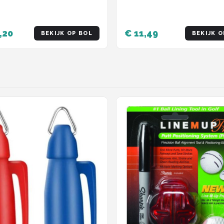
83mm - 20 stuks - VERBE
KWALITEIT!!
,20
€ 11,49
BEKIJK OP BOL
BEKIJK O