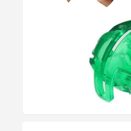
Putters
Golfschoenen
Shop
POPULAIRE MERKEN
Func Factory
Footjoy
Livano
Nivard
Bovista