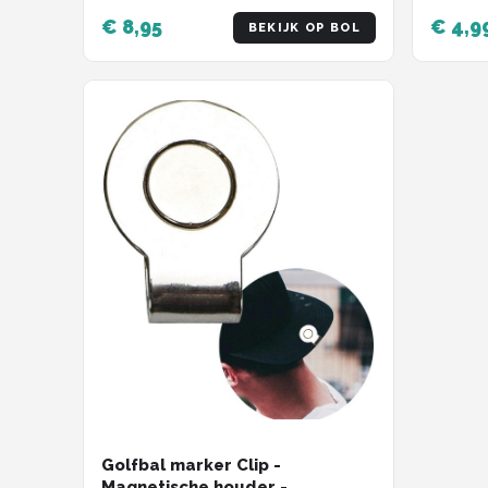
Line m
€ 8,95
€ 4,9
BEKIJK OP BOL
Golftr
Golfac
stempe
- Golf
Golfbal marker Clip -
Magnetische houder -