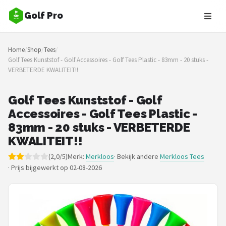
Golf Pro
Zoeken
Home
/
Shop
/
Tees
/
NAVIGATIE
Golf Tees Kunststof - Golf Accessoires - Golf Tees Plastic - 83mm - 20 stuks -
VERBETERDE KWALITEIT!!
Shop
Merken
Golf Tees Kunststof - Golf
Accessoires - Golf Tees Plastic -
Blog
83mm - 20 stuks - VERBETERDE
KWALITEIT!!
Golfers
(2,0/5)
Merk:
Merkloos
· Bekijk andere
Merkloos Tees
·
Prijs bijgewerkt op 02-08-2026
Toernooien
Golfsets
Drivers