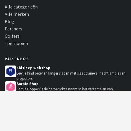
Alle categorieën
Alle merken
Blog
Partners
Golfers
Toernooien
PARTNERS
Kidsleep Webshop
Leer je kind beter en langer slapen met slaaptrainers, nachtlampjes en
projectors.
Barbie Shop
Barbie Poppen is de beroemdste naam in het verzamelen van
poppen. De originele Barbiepop w...
Yoga Shop
Yoga Shop - de online yoga experts! - de beste yogamat voor elke
stijl!
KadoKiezer
🎁
Het perfecte cadeau voor elke gelegenheid.