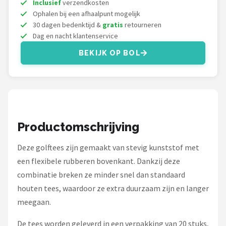
Inclusief
verzendkosten
Under Armour
Ophalen bij een afhaalpunt mogelijk
30 dagen bedenktijd &
gratis
retourneren
Skymax
Dag en nacht klantenservice
Callaway
BEKIJK OP BOL
Wilson
FastFold
Productomschrijving
Alle merken →
Deze golftees zijn gemaakt van stevig kunststof met
een flexibele rubberen bovenkant. Dankzij deze
combinatie breken ze minder snel dan standaard
houten tees, waardoor ze extra duurzaam zijn en langer
meegaan.
De tees worden geleverd in een verpakking van 20 stuks,