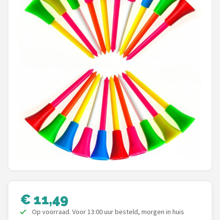
Putters
Golfschoenen
Shop
POPULAIRE MERKEN
Func Factory
Footjoy
Livano
Nivard
€ 11,49
Bovista
Op voorraad. Voor 13:00 uur besteld, morgen in huis