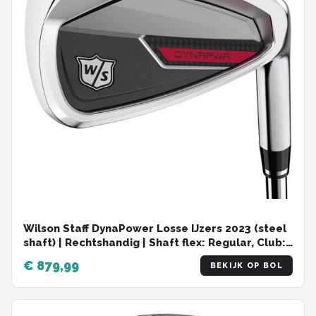
Wilson Staff DynaPower Losse IJzers 2023 (steel
shaft) | Rechtshandig | Shaft flex: Regular, Club:
Gap Wedge (GW) | Rechtshandig | | Shaft flex:
€ 879,99
BEKIJK OP BOL
Regular, Club: Gap Wedge (GW)