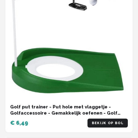
Golf put trainer - Put hole met vlaggetje -
Golfaccessoire - Gemakkelijk oefenen - Golf
putter
€ 6,49
BEKIJK OP BOL