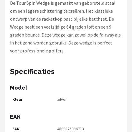
Under Armour
De Tour Spin Wedge is gemaakt van geborsteld staal
om een lagere schittering te creëren. Het klassieke
Skymax
ontwerp van de racketkop past bij elke batchset. De
Wedge heeft een veelzijdige 64 graden loft en een 9
Callaway
graden bounce. Deze wedge kan zowel op de fairway als
in het zand worden gebruikt. Deze wedge is perfect
Wilson
voor professionele golfers.
FastFold
Specificaties
Alle merken →
Model
Kleur
zilver
EAN
EAN
4800325386713