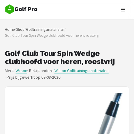
Golf Pro
Zoeken
Home
/
Shop
/
Golftrainingsmaterialen
/
NAVIGATIE
Golf Club Tour Spin Wedge clubhoofd voor heren, roestvrij
Shop
Golf Club Tour Spin Wedge
Merken
clubhoofd voor heren, roestvrij
Merk:
Wilson
· Bekijk andere
Wilson Golftrainingsmaterialen
Blog
·
Prijs bijgewerkt op 07-08-2026
Golfers
Toernooien
Golfsets
Drivers