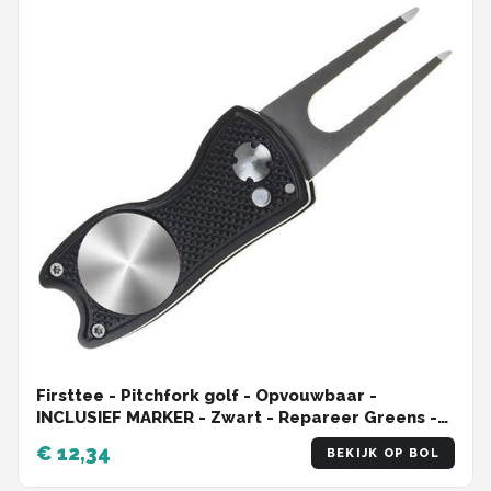
Firsttee - Pitchfork golf - Opvouwbaar -
INCLUSIEF MARKER - Zwart - Repareer Greens -
Golf accessoires - Golfballen - Pitchfork marker
€ 12,34
BEKIJK OP BOL
- Pitchfork metaal - Compact - Pocket - Marker
golfbal - Golfbalmarkers - Golf sport - Golf