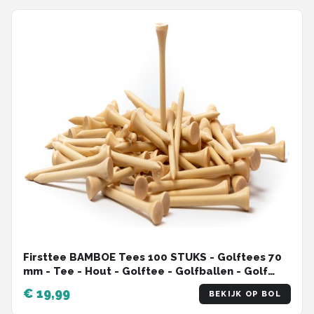
training - Cadeau
Firsttee BAMBOE Tees 100 STUKS - Golftees 70
mm - Tee - Hout - Golftee - Golfballen - Golf
accessoires - Cadeau - Sport - Training - Trolley
€ 19,99
BEKIJK OP BOL
- Golftrainingsmateriaal - Trainingsmaterialen -
Golfset - Mat - Net - Golftas - Golfmat Pitchfork