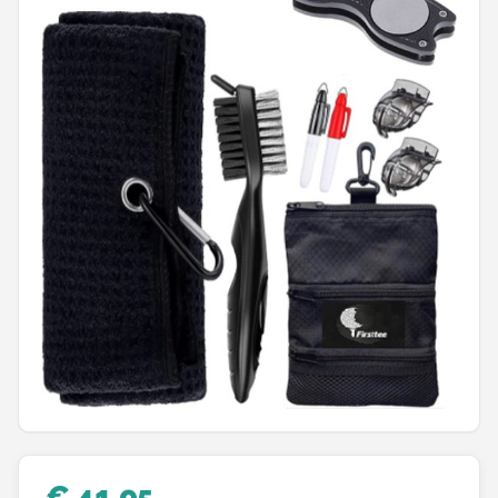
Putters
Golfschoenen
Shop
POPULAIRE MERKEN
Func Factory
Footjoy
Livano
Nivard
Bovista
€ 41,95