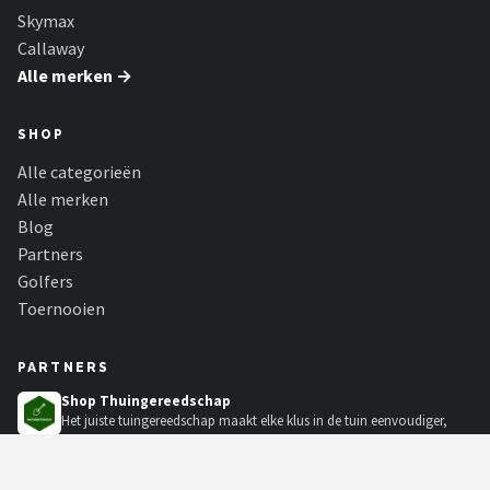
Skymax
Callaway
Alle merken →
SHOP
Alle categorieën
Alle merken
Blog
Partners
Golfers
Toernooien
PARTNERS
Shop Thuingereedschap
Het juiste tuingereedschap maakt elke klus in de tuin eenvoudiger,
met grasmaaiers, hogedr...
Biljart Totaal
Biljart Totaal is dé online shop voor al uw biljartartikelen. Voor