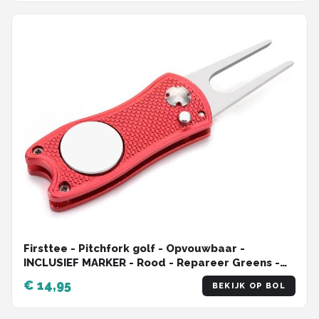
Firsttee - Pitchfork golf - Opvouwbaar -
INCLUSIEF MARKER - Rood - Repareer Greens -
Golf accessoires - Golfballen - Pitchfork marker
€ 14,95
BEKIJK OP BOL
- Pitchfork metaal - Compact - Pocket - Marker
golfbal - Golfbalmarkers - Golf sport - Golf