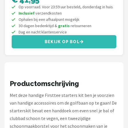
Under Armour
Op voorraad. Voor 23:59 uur besteld, donderdag in huis
Inclusief
verzendkosten
Skymax
Ophalen bij een afhaalpunt mogelijk
30 dagen bedenktijd &
gratis
retourneren
Callaway
Dag en nacht klantenservice
BEKIJK OP BOL
Wilson
FastFold
Alle merken →
Productomschrijving
Met deze handige Firsttee starters kit ben je voorzien
van handige accessoires om de golfbaan op te gaan! De
starterskit bevat een handdoek om even snel je bal of
clubbad schoon te vegen, een tweezijdige
schoonmaakborstel voor het schoonmaken van je