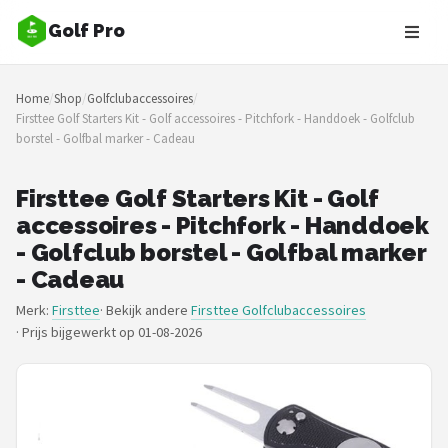
Golf Pro
Zoeken
Home
/
Shop
/
Golfclubaccessoires
/
NAVIGATIE
Firsttee Golf Starters Kit - Golf accessoires - Pitchfork - Handdoek - Golfclub
borstel - Golfbal marker - Cadeau
Shop
Merken
Firsttee Golf Starters Kit - Golf
accessoires - Pitchfork - Handdoek
Blog
- Golfclub borstel - Golfbal marker
- Cadeau
Golfers
Merk:
Firsttee
· Bekijk andere
Firsttee Golfclubaccessoires
·
Prijs bijgewerkt op 01-08-2026
Toernooien
Golfsets
Drivers