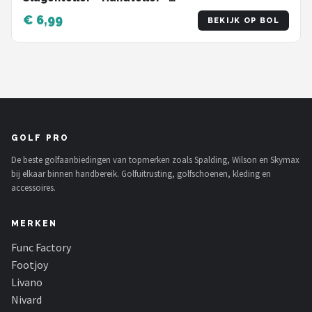
Golftrainingsmateriaal - Golfaccesoires -
€ 6,99
BEKIJK OP BOL
handige scoreteller - Golfscore teller -
Golfscoreteller
GOLF PRO
De beste golfaanbiedingen van topmerken zoals Spalding, Wilson en Skymax
bij elkaar binnen handbereik. Golfuitrusting, golfschoenen, kleding en
accessoires.
MERKEN
Func Factory
Footjoy
Livano
Nivard