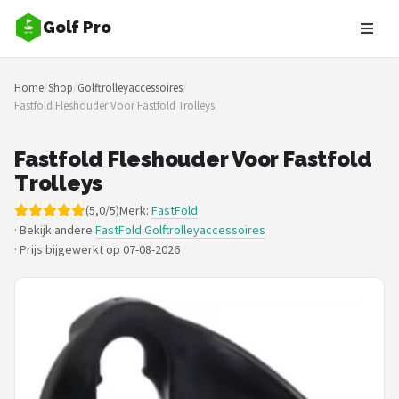
Golf Pro
Zoeken
Home
/
Shop
/
Golftrolleyaccessoires
/
NAVIGATIE
Fastfold Fleshouder Voor Fastfold Trolleys
Shop
Fastfold Fleshouder Voor Fastfold
Merken
Trolleys
(5,0/5)
Merk:
FastFold
Blog
· Bekijk andere
FastFold Golftrolleyaccessoires
·
Prijs bijgewerkt op 07-08-2026
Golfers
Toernooien
Golfsets
Drivers