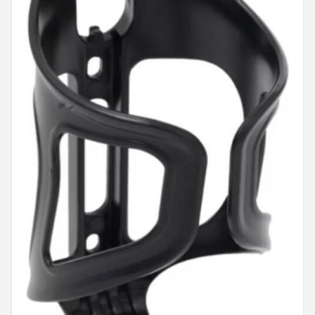
Putters
Golfschoenen
Shop
POPULAIRE MERKEN
Func Factory
Footjoy
Livano
Nivard
Bovista