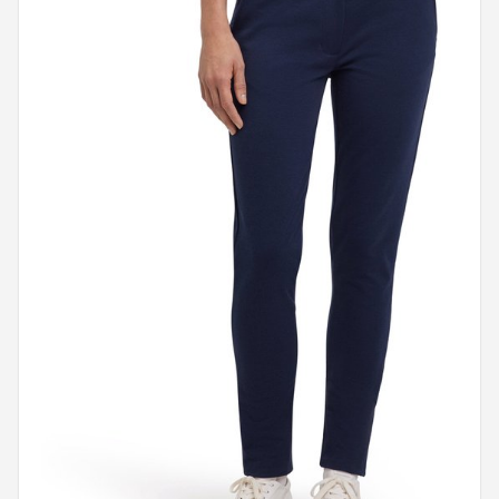
Putters
Golfschoenen
Shop
POPULAIRE MERKEN
Func Factory
Footjoy
Livano
Nivard
Bovista