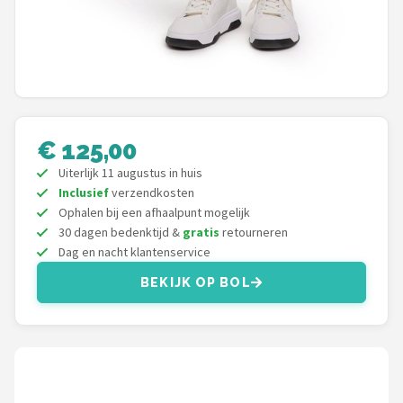
Under Armour
Skymax
Callaway
Wilson
€ 125,00
Uiterlijk 11 augustus in huis
FastFold
Inclusief
verzendkosten
Ophalen bij een afhaalpunt mogelijk
Alle merken →
30 dagen bedenktijd &
gratis
retourneren
Dag en nacht klantenservice
BEKIJK OP BOL