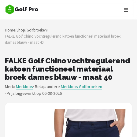
Golf Pro
Zoeken
Home
/
Shop
/
Golfbroeken
/
NAVIGATIE
FALKE Golf Chino vochtregulerend katoen functioneel materiaal broek
dames blauw - maat 40
Shop
Merken
FALKE Golf Chino vochtregulerend
katoen functioneel materiaal
Blog
broek dames blauw - maat 40
Merk:
Merkloos
· Bekijk andere
Merkloos Golfbroeken
Golfers
·
Prijs bijgewerkt op 06-08-2026
Toernooien
Golfsets
Drivers