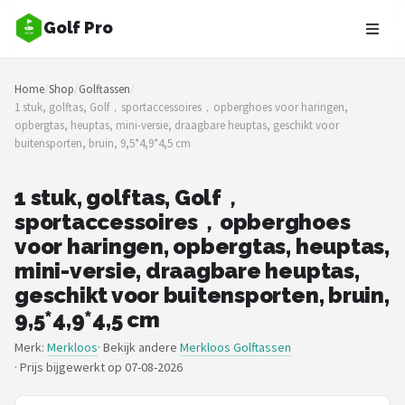
Golf Pro
Zoeken
Home
/
Shop
/
Golftassen
/
NAVIGATIE
1 stuk, golftas, Golf，sportaccessoires，opberghoes voor haringen,
opbergtas, heuptas, mini-versie, draagbare heuptas, geschikt voor
Shop
buitensporten, bruin, 9,5*4,9*4,5 cm
Merken
1 stuk, golftas, Golf，
sportaccessoires，opberghoes
Blog
voor haringen, opbergtas, heuptas,
Golfers
mini-versie, draagbare heuptas,
geschikt voor buitensporten, bruin,
Toernooien
9,5*4,9*4,5 cm
Merk:
Merkloos
· Bekijk andere
Merkloos Golftassen
Golfsets
·
Prijs bijgewerkt op 07-08-2026
Drivers