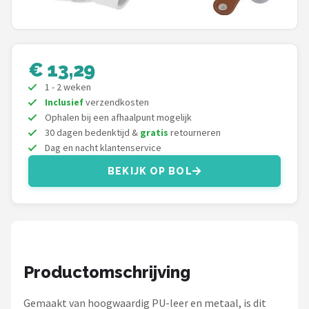
Under Armour
Skymax
€ 13,29
Callaway
1 - 2 weken
Inclusief
verzendkosten
Wilson
Ophalen bij een afhaalpunt mogelijk
30 dagen bedenktijd &
gratis
retourneren
FastFold
Dag en nacht klantenservice
BEKIJK OP BOL
Alle merken →
Productomschrijving
Gemaakt van hoogwaardig PU-leer en metaal, is dit