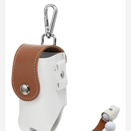
Putters
Golfschoenen
Shop
POPULAIRE MERKEN
Func Factory
Footjoy
Livano
Nivard
Bovista