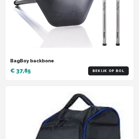
BagBoy backbone
€ 37,85
BEKIJK OP BOL