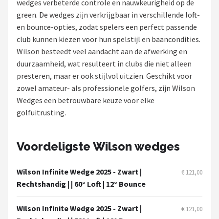
wedges verbeterde controle en nauwkeurigheid op de
green. De wedges zijn verkrijgbaar in verschillende loft-
Putters
en bounce-opties, zodat spelers een perfect passende
club kunnen kiezen voor hun spelstijl en baancondities.
Golfschoenen
Wilson besteedt veel aandacht aan de afwerking en
duurzaamheid, wat resulteert in clubs die niet alleen
Shop
presteren, maar er ook stijlvol uitzien. Geschikt voor
POPULAIRE MERKEN
zowel amateur- als professionele golfers, zijn Wilson
Wedges een betrouwbare keuze voor elke
Func Factory
golfuitrusting.
Footjoy
Voordeligste Wilson wedges
Livano
Wilson Infinite Wedge 2025 - Zwart |
€ 121,00
Nivard
Rechtshandig | | 60° Loft | 12° Bounce
Bovista
Wilson Infinite Wedge 2025 - Zwart |
€ 121,00