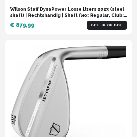
Wilson Staff DynaPower Losse IJzers 2023 (steel
shaft) | Rechtshandig | Shaft flex: Regular, Club:
Gap Wedge (GW) | Rechtshandig | | Shaft flex:
€ 879,99
BEKIJK OP BOL
Regular, Club: Gap Wedge (GW)