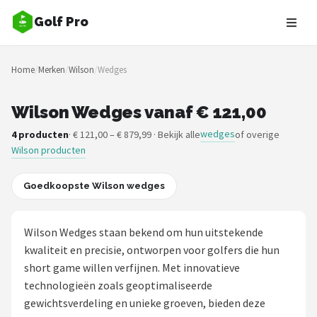
Golf Pro
Zoeken
Home
/
Merken
/
Wilson
/
Wedges
NAVIGATIE
Shop
Wilson Wedges vanaf € 121,00
wedges
4 producten
· € 121,00 – € 879,99 · Bekijk alle
of overige
Merken
Wilson producten
Blog
Goedkoopste Wilson wedges
Golfers
Wilson Wedges staan bekend om hun uitstekende
Toernooien
kwaliteit en precisie, ontworpen voor golfers die hun
short game willen verfijnen. Met innovatieve
Golfsets
technologieën zoals geoptimaliseerde
gewichtsverdeling en unieke groeven, bieden deze
Drivers