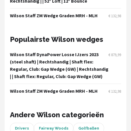
Rechtshandig | | 52° Loft | 12° Bounce
Under Armour
Wilson Staff ZM Wedge Graden MRH - MLH
Skymax
€ 132,98
Callaway
Populairste Wilson wedges
Wilson
Wilson Staff DynaPower Losse IJzers 2023
€ 879,99
FastFold
(steel shaft) | Rechtshandig | Shaft flex:
Regular, Club: Gap Wedge (GW) | Rechtshandig
Alle merken →
| | Shaft flex: Regular, Club: Gap Wedge (GW)
Wilson Staff ZM Wedge Graden MRH - MLH
€ 132,98
Andere Wilson categorieën
Drivers
Fairway Woods
Golfballen