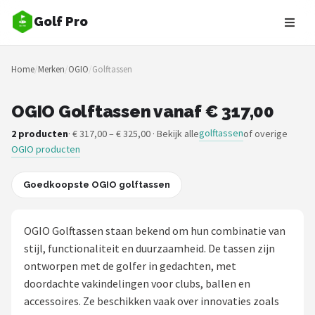
Golf Pro
Zoeken
Home
/
Merken
/
OGIO
/
Golftassen
NAVIGATIE
Shop
OGIO Golftassen vanaf € 317,00
golftassen
2 producten
· € 317,00 – € 325,00 · Bekijk alle
of overige
Merken
OGIO producten
Blog
Goedkoopste OGIO golftassen
Golfers
OGIO Golftassen staan bekend om hun combinatie van
Toernooien
stijl, functionaliteit en duurzaamheid. De tassen zijn
ontworpen met de golfer in gedachten, met
Golfsets
doordachte vakindelingen voor clubs, ballen en
accessoires. Ze beschikken vaak over innovaties zoals
Drivers