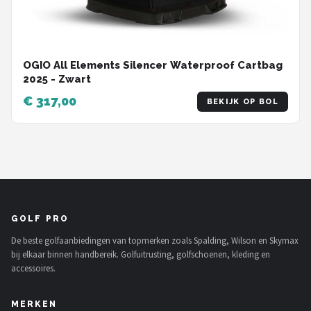
OGIO All Elements Silencer Waterproof Cartbag
2025 - Zwart
€ 317,00
BEKIJK OP BOL
GOLF PRO
De beste golfaanbiedingen van topmerken zoals Spalding, Wilson en Skymax
bij elkaar binnen handbereik. Golfuitrusting, golfschoenen, kleding en
accessoires.
MERKEN