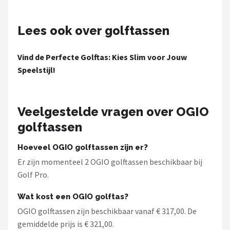
Under Armour
Lees ook over golftassen
Skymax
Callaway
Vind de Perfecte Golftas: Kies Slim voor Jouw
Speelstijl!
Wilson
FastFold
Veelgestelde vragen over OGIO
golftassen
Alle merken →
Hoeveel OGIO golftassen zijn er?
Er zijn momenteel 2 OGIO golftassen beschikbaar bij
Golf Pro.
Wat kost een OGIO golftas?
OGIO golftassen zijn beschikbaar vanaf € 317,00. De
gemiddelde prijs is € 321,00.