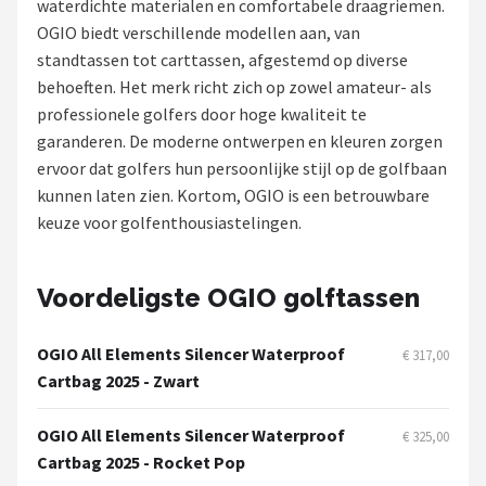
waterdichte materialen en comfortabele draagriemen.
OGIO biedt verschillende modellen aan, van
Putters
standtassen tot carttassen, afgestemd op diverse
behoeften. Het merk richt zich op zowel amateur- als
Golfschoenen
professionele golfers door hoge kwaliteit te
garanderen. De moderne ontwerpen en kleuren zorgen
Shop
ervoor dat golfers hun persoonlijke stijl op de golfbaan
POPULAIRE MERKEN
kunnen laten zien. Kortom, OGIO is een betrouwbare
keuze voor golfenthousiastelingen.
Func Factory
Footjoy
Voordeligste OGIO golftassen
Livano
OGIO All Elements Silencer Waterproof
€ 317,00
Cartbag 2025 - Zwart
Nivard
OGIO All Elements Silencer Waterproof
€ 325,00
Bovista
Cartbag 2025 - Rocket Pop