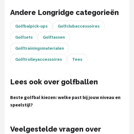
Under Armour
Andere Longridge categorieën
Skymax
Golfbalpick-ups
Golfclubaccessoires
Callaway
Golfsets
Golftassen
Wilson
Golftrainingsmaterialen
Golftrolleyaccessoires
Tees
FastFold
Alle merken →
Lees ook over golfballen
Beste golfbal kiezen: welke past bij jouw niveau en
speelstijl?
Veelgestelde vragen over