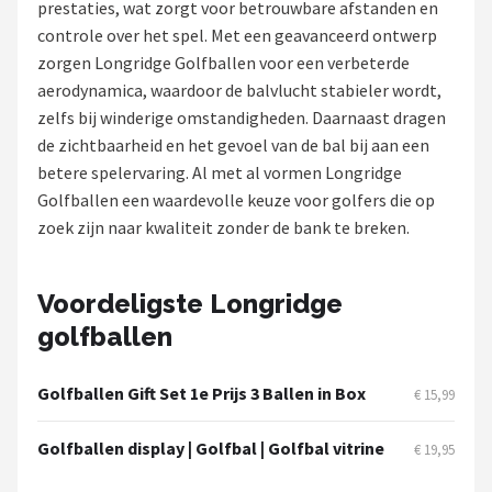
prestaties, wat zorgt voor betrouwbare afstanden en
controle over het spel. Met een geavanceerd ontwerp
Putters
zorgen Longridge Golfballen voor een verbeterde
aerodynamica, waardoor de balvlucht stabieler wordt,
Golfschoenen
zelfs bij winderige omstandigheden. Daarnaast dragen
de zichtbaarheid en het gevoel van de bal bij aan een
Shop
betere spelervaring. Al met al vormen Longridge
POPULAIRE MERKEN
Golfballen een waardevolle keuze voor golfers die op
zoek zijn naar kwaliteit zonder de bank te breken.
Func Factory
Footjoy
Voordeligste Longridge
golfballen
Livano
Nivard
Golfballen Gift Set 1e Prijs 3 Ballen in Box
€ 15,99
Bovista
Golfballen display | Golfbal | Golfbal vitrine
€ 19,95