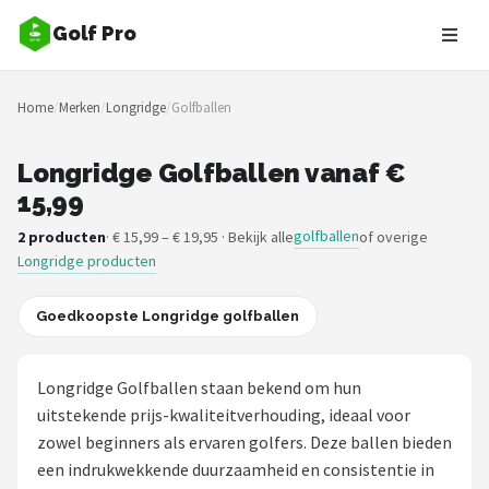
Golf Pro
Zoeken
Home
/
Merken
/
Longridge
/
Golfballen
NAVIGATIE
Shop
Longridge Golfballen vanaf €
15,99
Merken
golfballen
2 producten
· € 15,99 – € 19,95 · Bekijk alle
of overige
Longridge producten
Blog
Golfers
Goedkoopste Longridge golfballen
Toernooien
Longridge Golfballen staan bekend om hun
uitstekende prijs-kwaliteitverhouding, ideaal voor
Golfsets
zowel beginners als ervaren golfers. Deze ballen bieden
een indrukwekkende duurzaamheid en consistentie in
Drivers