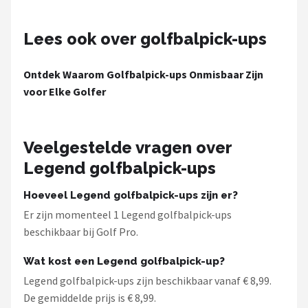
Under Armour
Lees ook over golfbalpick-ups
Skymax
Callaway
Ontdek Waarom Golfbalpick-ups Onmisbaar Zijn
voor Elke Golfer
Wilson
FastFold
Veelgestelde vragen over
Legend golfbalpick-ups
Alle merken →
Hoeveel Legend golfbalpick-ups zijn er?
Er zijn momenteel 1 Legend golfbalpick-ups
beschikbaar bij Golf Pro.
Wat kost een Legend golfbalpick-up?
Legend golfbalpick-ups zijn beschikbaar vanaf € 8,99.
De gemiddelde prijs is € 8,99.