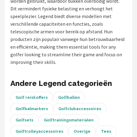
worden gebruikt, waardoor bukken overbodig wordt.
Dit vermindert fysieke belasting en verhoogt het
Putters
speelplezier. Legend biedt diverse modellen met
verschillende capaciteiten en functies, zoals
Golfschoenen
telescopische armen voor bereik op afstand. Hun
producten zijn populair vanwege hun betrouwbaarheid
Shop
en efficiëntie, making them essential tools for any
POPULAIRE MERKEN
golfer looking to streamline their game and focus on
improving their skills.
Func Factory
Footjoy
Andere Legend categorieën
Livano
Golf reiskoffers
Golfballen
Nivard
Golfbalmarkers
Golfclubaccessoires
Golfsets
Golftrainingsmaterialen
Bovista
Golftrolleyaccessoires
Overige
Tees