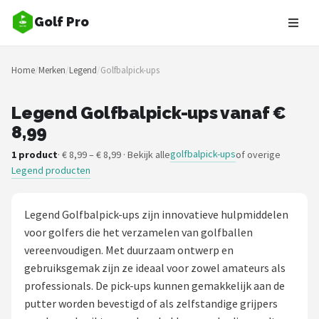
Golf Pro
Zoeken
Home
/
Merken
/
Legend
/
Golfbalpick-ups
NAVIGATIE
Shop
Legend Golfbalpick-ups vanaf €
8,99
Merken
golfbalpick-ups
1 product
· € 8,99 – € 8,99 · Bekijk alle
of overige
Legend producten
Blog
Golfers
Legend Golfbalpick-ups zijn innovatieve hulpmiddelen
voor golfers die het verzamelen van golfballen
Toernooien
vereenvoudigen. Met duurzaam ontwerp en
gebruiksgemak zijn ze ideaal voor zowel amateurs als
Golfsets
professionals. De pick-ups kunnen gemakkelijk aan de
putter worden bevestigd of als zelfstandige grijpers
Drivers