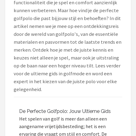
functionaliteit die je spel en comfort aanzienlijk
kunnen verbeteren. Maar hoe vind je de perfecte
Putters
golfpolo die past bij jouw stijl en behoeften? In dit
artikel nemen we je mee op een ontdekkingsreis
Golfschoenen
door de wereld van golfpolo's, van de essentiële
Shop
materialen en pasvormen tot de laatste trends en
merken. Ontdek hoe je met de juiste kennis en
POPULAIRE MERKEN
keuzes niet alleen je spel, maar ook je uitstraling
Func Factory
op de baan naar een hoger niveau tilt. Lees verder
voor de ultieme gids in golfmode en word een
Footjoy
expert in het kiezen van de juiste polo voor elke
gelegenheid.
Livano
Nivard
De Perfecte Golfpolo: Jouw Ultieme Gids
Het spelen van golf is meer dan alleen een
Bovista
aangename vrijetijdsbesteding; het is een
ervaring die vraagt om stijl en comfort. De