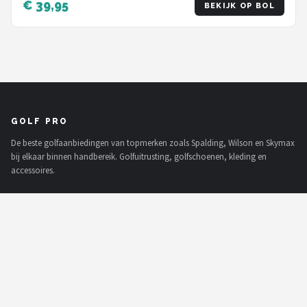
€ 39,95
BEKIJK OP BOL
GOLF PRO
De beste golfaanbiedingen van topmerken zoals Spalding, Wilson en Skymax
bij elkaar binnen handbereik. Golfuitrusting, golfschoenen, kleding en
accessoires.
MERKEN
Func Factory
Footjoy
Livano
Nivard
Bovista