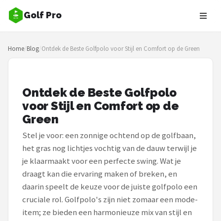
Golf Pro
Zoeken
Home
/
Blog
/
Ontdek de Beste Golfpolo voor Stijl en Comfort op de Green
NAVIGATIE
Shop
Ontdek de Beste Golfpolo
Merken
voor Stijl en Comfort op de
Green
Blog
Stel je voor: een zonnige ochtend op de golfbaan,
Golfers
het gras nog lichtjes vochtig van de dauw terwijl je
je klaarmaakt voor een perfecte swing. Wat je
Toernooien
draagt kan die ervaring maken of breken, en
daarin speelt de keuze voor de juiste golfpolo een
Golfsets
cruciale rol. Golfpolo's zijn niet zomaar een mode-
item; ze bieden een harmonieuze mix van stijl en
Drivers