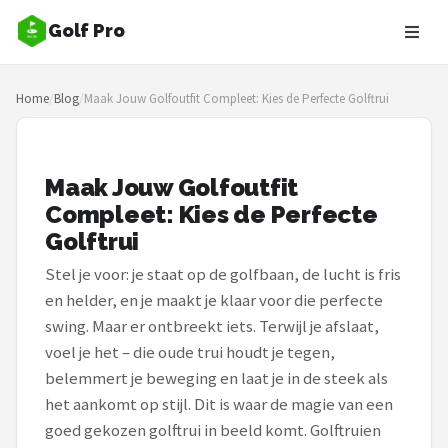
Golf Pro
Zoeken
Home
/
Blog
/
Maak Jouw Golfoutfit Compleet: Kies de Perfecte Golftrui
NAVIGATIE
Shop
Maak Jouw Golfoutfit
Merken
Compleet: Kies de Perfecte
Golftrui
Blog
Stel je voor: je staat op de golfbaan, de lucht is fris
Golfers
en helder, en je maakt je klaar voor die perfecte
swing. Maar er ontbreekt iets. Terwijl je afslaat,
Toernooien
voel je het – die oude trui houdt je tegen,
belemmert je beweging en laat je in de steek als
Golfsets
het aankomt op stijl. Dit is waar de magie van een
goed gekozen golftrui in beeld komt. Golftruien
Drivers