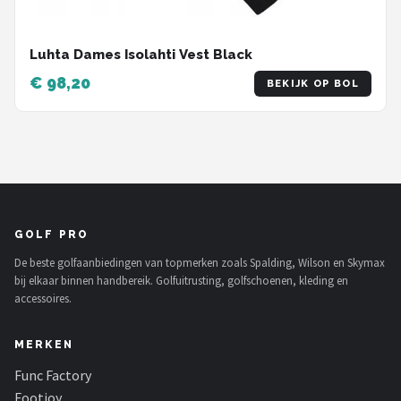
Luhta Dames Isolahti Vest Black
€ 98,20
BEKIJK OP BOL
GOLF PRO
De beste golfaanbiedingen van topmerken zoals Spalding, Wilson en Skymax
bij elkaar binnen handbereik. Golfuitrusting, golfschoenen, kleding en
accessoires.
MERKEN
Func Factory
Footjoy