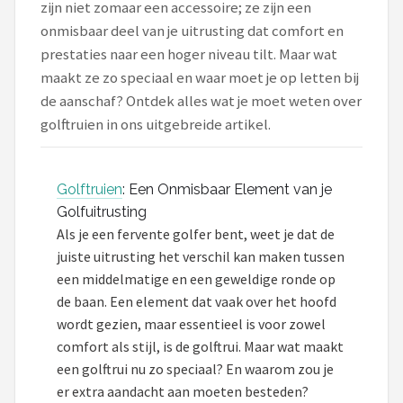
zijn niet zomaar een accessoire; ze zijn een
onmisbaar deel van je uitrusting dat comfort en
Putters
prestaties naar een hoger niveau tilt. Maar wat
maakt ze zo speciaal en waar moet je op letten bij
Golfschoenen
de aanschaf? Ontdek alles wat je moet weten over
Shop
golftruien in ons uitgebreide artikel.
POPULAIRE MERKEN
Func Factory
Golftruien
: Een Onmisbaar Element van je
Golfuitrusting
Footjoy
Als je een fervente golfer bent, weet je dat de
juiste uitrusting het verschil kan maken tussen
Livano
een middelmatige en een geweldige ronde op
de baan. Een element dat vaak over het hoofd
Nivard
wordt gezien, maar essentieel is voor zowel
comfort als stijl, is de golftrui. Maar wat maakt
Bovista
een golftrui nu zo speciaal? En waarom zou je
er extra aandacht aan moeten besteden?