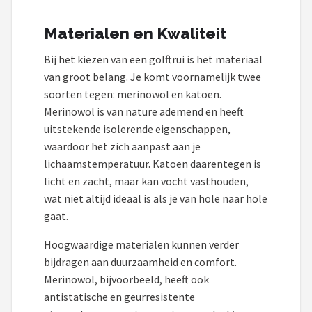
Under Armour
Materialen en Kwaliteit
Skymax
Bij het kiezen van een golftrui is het materiaal
Callaway
van groot belang. Je komt voornamelijk twee
soorten tegen: merinowol en katoen.
Wilson
Merinowol is van nature ademend en heeft
uitstekende isolerende eigenschappen,
FastFold
waardoor het zich aanpast aan je
lichaamstemperatuur. Katoen daarentegen is
Alle merken →
licht en zacht, maar kan vocht vasthouden,
wat niet altijd ideaal is als je van hole naar hole
gaat.
Hoogwaardige materialen kunnen verder
bijdragen aan duurzaamheid en comfort.
Merinowol, bijvoorbeeld, heeft ook
antistatische en geurresistente