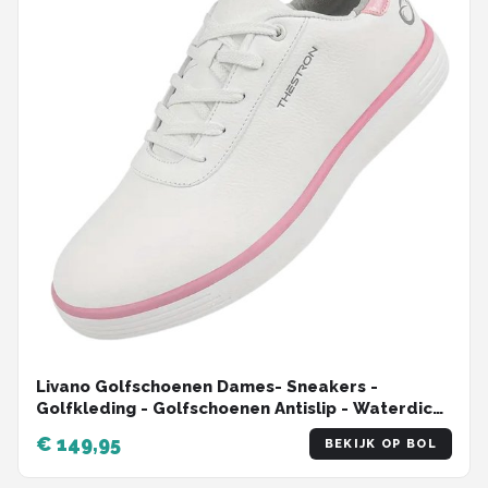
Livano Golfschoenen Dames- Sneakers -
Golfkleding - Golfschoenen Antislip - Waterdicht
- Golfen - Roze - Maat 38.5-39
€ 149,95
BEKIJK OP BOL