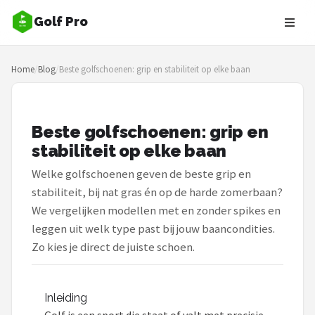
Golf Pro
Zoeken
Home
/
Blog
/
Beste golfschoenen: grip en stabiliteit op elke baan
NAVIGATIE
Shop
Beste golfschoenen: grip en
Merken
stabiliteit op elke baan
Blog
Welke golfschoenen geven de beste grip en
stabiliteit, bij nat gras én op de harde zomerbaan?
Golfers
We vergelijken modellen met en zonder spikes en
leggen uit welk type past bij jouw baancondities.
Toernooien
Zo kies je direct de juiste schoen.
Golfsets
Inleiding
Drivers