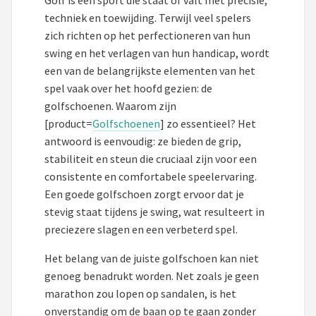
Golf is een sport die staat of valt met precisie,
techniek en toewijding. Terwijl veel spelers
Putters
zich richten op het perfectioneren van hun
swing en het verlagen van hun handicap, wordt
Golfschoenen
een van de belangrijkste elementen van het
spel vaak over het hoofd gezien: de
Shop
golfschoenen. Waarom zijn
POPULAIRE MERKEN
[product=
Golfschoenen
] zo essentieel? Het
antwoord is eenvoudig: ze bieden de grip,
Func Factory
stabiliteit en steun die cruciaal zijn voor een
consistente en comfortabele speelervaring.
Footjoy
Een goede golfschoen zorgt ervoor dat je
stevig staat tijdens je swing, wat resulteert in
Livano
preciezere slagen en een verbeterd spel.
Nivard
Het belang van de juiste golfschoen kan niet
genoeg benadrukt worden. Net zoals je geen
Bovista
marathon zou lopen op sandalen, is het
onverstandig om de baan op te gaan zonder